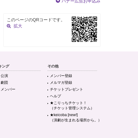
バナー広告お申込み
このページのQRコードです。
拡大
キング
その他
目公演
メンバー登録
目劇団
メルマガ登録
目メンバー
チケットプレゼント
ヘルプ
★こりっちチケット！
（チケット管理システム）
★keicoba [new!]
（演劇が生まれる場所から。）