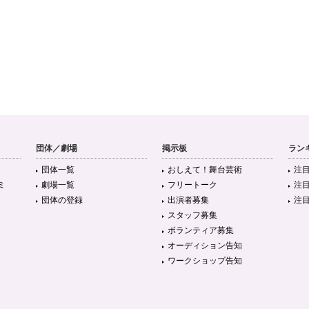
団体／劇場
掲示板
ラン
団体一覧
おしえて！舞台芸術
注
ミ
劇場一覧
フリートーク
注
団体の登録
出演者募集
注
スタッフ募集
ボランティア募集
オーディション告知
ワークショップ告知