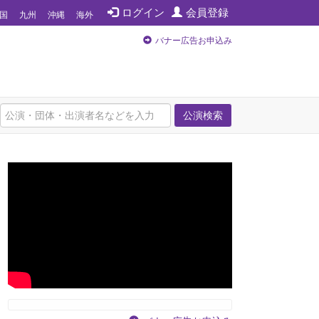
ログイン
会員登録
国
九州
沖縄
海外
バナー広告お申込み
公演検索