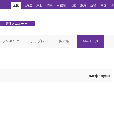
！
全国
北海道
東北
関東
甲信越
北陸
東海
近畿
中国
四
管理メニュー
団体WEBサイト管理
顧客管理
ランキング
チケプレ
掲示板
Myページ
0-0件 / 0件中