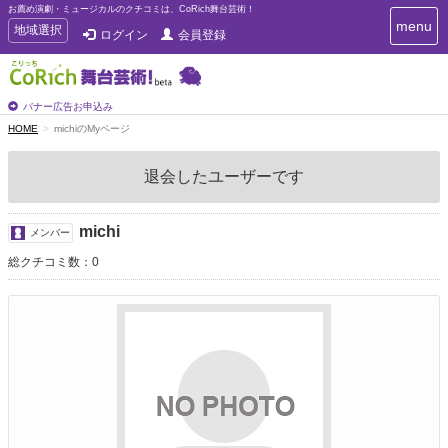
お薦め演劇・ミュージカルのクチコミは、CoRich舞台芸術！
T
menu
T
地域選択
ログイン
会員登録
o
o
g
g
g
g
l
l
バナー広告お申込み
e
e
HOME
michiのMyページ
n
n
a
a
v
退会したユーザーです
i
v
g
i
a
g
michi
t
メンバー
a
i
総クチコミ数：0
t
o
n
i
o
n