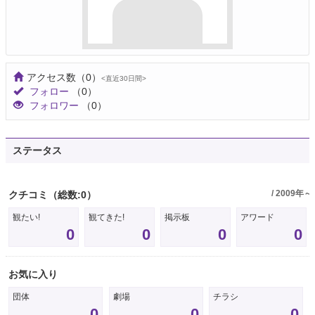
アクセス数
（0）
<直近30日間>
フォロー
（0）
フォロワー
（0）
ステータス
/ 2009年～
クチコミ
（総数:0）
観たい!
観てきた!
掲示板
アワード
0
0
0
0
お気に入り
団体
劇場
チラシ
0
0
0