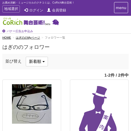
お薦め演劇・ミュージカルのクチコミは、CoRich舞台芸術！
T
menu
T
地域選択
ログイン
会員登録
o
o
g
g
g
g
l
l
バナー広告お申込み
e
e
HOME
はぎののMyページ
フォロワー一覧
n
n
a
はぎののフォロワー
a
v
i
v
g
i
並び替え
新着順
a
g
t
a
i
1-2件 / 2件中
t
o
n
i
o
n