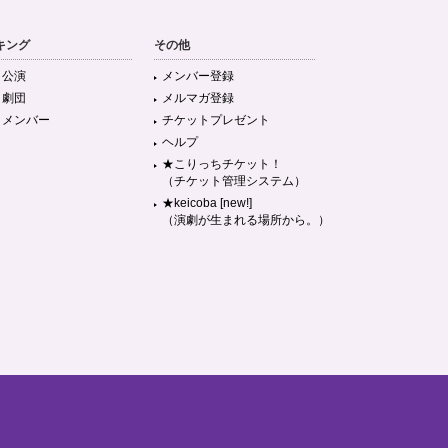
キング
その他
目公演
メンバー登録
目劇団
メルマガ登録
目メンバー
チケットプレゼント
ヘルプ
★こりっちチケット！
（チケット管理システム）
★keicoba [new!]
（演劇が生まれる場所から。）