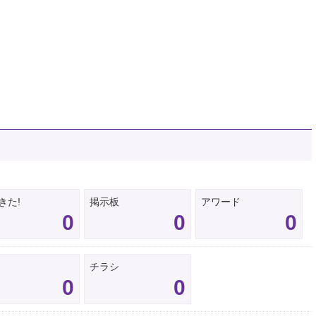
きた!
掲示板
アワード
0
0
0
チラシ
0
0