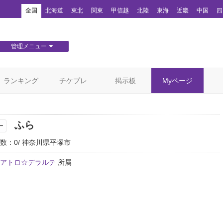
！
全国
北海道
東北
関東
甲信越
北陸
東海
近畿
中国
四
管理メニュー
団体WEBサイト管理
顧客管理
ランキング
チケプレ
掲示板
Myページ
ふら
ー
数：0
神奈川県平塚市
アトロ☆デラルテ
所属