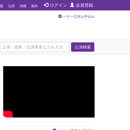
ログイン
会員登録
国
九州
沖縄
海外
バナー広告お申込み
公演検索