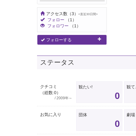
アクセス数
（3）
<直近30日間>
フォロー
（1）
フォロワー
（1）
フォローする
ステータス
クチコミ
観たい!
観て
（総数:0）
0
/ 2009年～
お気に入り
団体
劇場
0