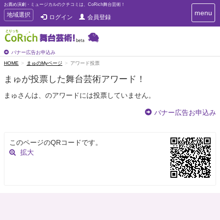
お薦め演劇・ミュージカルのクチコミは、CoRich舞台芸術！
T
menu
T
地域選択
ログイン
会員登録
o
o
g
g
g
g
l
l
バナー広告お申込み
e
e
HOME
まゅのMyページ
アワード投票
n
n
a
まゅが投票した舞台芸術アワード！
a
v
i
v
まゅさんは、のアワードには投票していません。
g
i
a
g
バナー広告お申込み
t
a
i
t
o
n
i
このページのQRコードです。
o
拡大
n