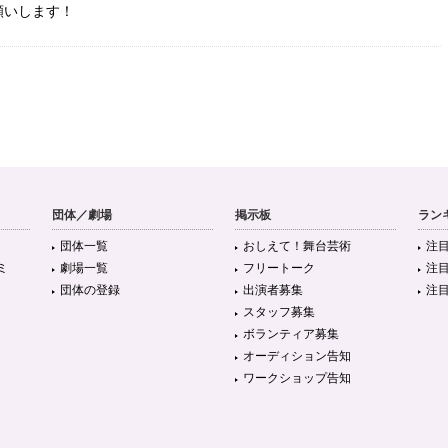
願いします！
団体／劇場
掲示板
ラン
団体一覧
おしえて！舞台芸術
注
ミ
劇場一覧
フリートーク
注
団体の登録
出演者募集
注
スタッフ募集
ボランティア募集
オーディション告知
ワークショップ告知