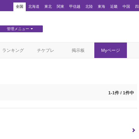
！
全国
北海道
東北
関東
甲信越
北陸
東海
近畿
中国
四
管理メニュー
団体WEBサイト管理
顧客管理
ランキング
チケプレ
掲示板
Myページ
1-1件 / 1件中