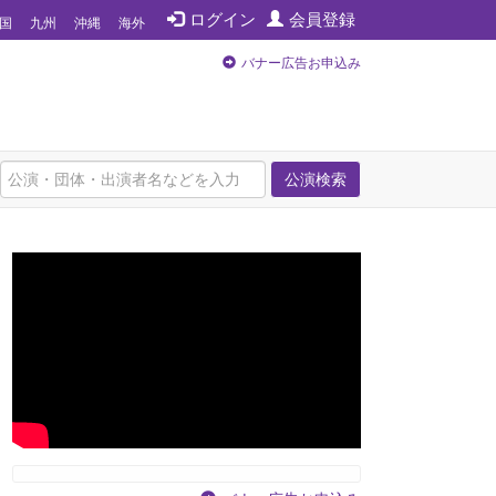
ログイン
会員登録
国
九州
沖縄
海外
バナー広告お申込み
公演検索