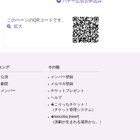
バナー広告お申込み
このページのQRコードです。
拡大
キング
その他
目公演
メンバー登録
目劇団
メルマガ登録
目メンバー
チケットプレゼント
ヘルプ
★こりっちチケット！
（チケット管理システム）
★keicoba [new!]
（演劇が生まれる場所から。）