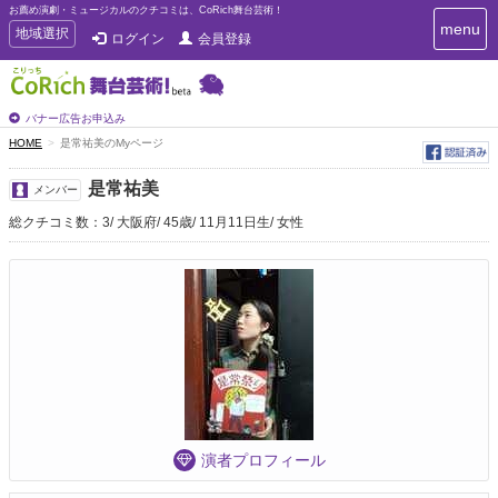
お薦め演劇・ミュージカルのクチコミは、CoRich舞台芸術！
T
menu
T
地域選択
ログイン
会員登録
o
o
g
g
g
g
l
l
バナー広告お申込み
e
e
HOME
是常祐美のMyページ
n
n
a
a
v
是常祐美
メンバー
i
v
g
総クチコミ数：3
大阪府
45歳
11月11日生
女性
i
a
g
t
a
i
t
o
n
i
o
n
演者プロフィール