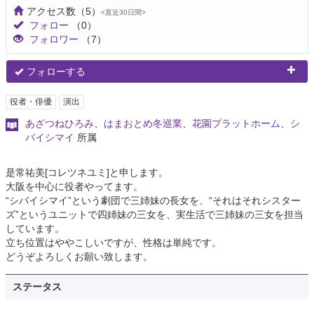
アクセス数
（5）
<直近30日間>
フォロー
（0）
フォロワー
（7）
フォローする
役者・俳優
演出
あざつねひろみ
、
はまおとめ冬巡業
、
花園プラットホーム
、
シ
バイシマイ
所属
是常祐美[コレツネユミ]と申します。
大阪を中心に役者やってます。
“シバイシマイ”という劇団で三姉妹の長女を、“それはそれシスター
ズ”というユニットで四姉妹の三女を、実生活で三姉妹の三女を担当
しています。
立ち位置はややこしいですが、性格は単純です。
どうぞよろしくお願い致します。
ステータス