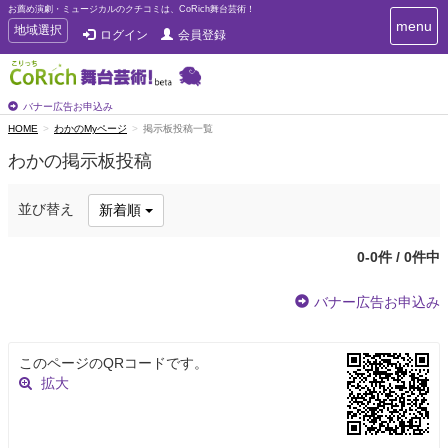
お薦め演劇・ミュージカルのクチコミは、CoRich舞台芸術！
T
menu
T
地域選択
ログイン
会員登録
o
o
g
g
g
g
l
l
バナー広告お申込み
e
e
HOME
わかのMyページ
掲示板投稿一覧
n
n
a
わかの掲示板投稿
a
v
i
v
g
i
並び替え
新着順
a
g
t
a
i
0-0件 / 0件中
t
o
n
i
バナー広告お申込み
o
n
このページのQRコードです。
拡大