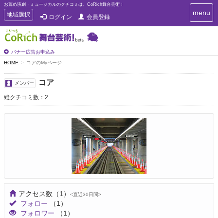
お薦め演劇・ミュージカルのクチコミは、CoRich舞台芸術！
T
menu
T
地域選択
ログイン
会員登録
o
o
g
g
g
g
l
l
バナー広告お申込み
e
e
HOME
コアのMyページ
n
n
a
a
v
コア
メンバー
i
v
g
総クチコミ数：2
i
a
g
t
a
i
t
o
n
i
o
n
アクセス数
（1）
<直近30日間>
フォロー
（1）
フォロワー
（1）