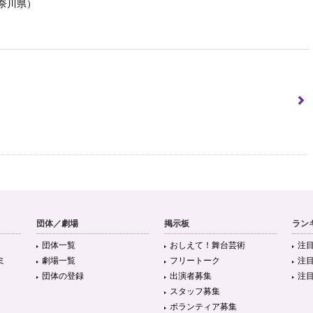
奈川県）
！
）
！
団体／劇場
掲示板
ラン
団体一覧
おしえて！舞台芸術
注
ミ
劇場一覧
フリートーク
注
団体の登録
出演者募集
注
スタッフ募集
ボランティア募集