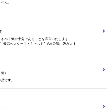
ません。
都）
とするべく気合十分であることを宣言いたします。
 “最高のスタッフ・キャスト” で本公演に臨みます！
京都）
作品です。