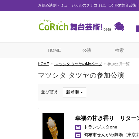
お薦め演劇・ミュージカルのクチコミは、CoRich舞台芸術
HOME
公演
検索
HOME
マツシタ タツヤのMyページ
参加公演一覧
マツシタ タツヤの参加公演
並び替え
新着順
幸福の甘き香り リターン
トランジスタone
調布市せんがわ劇場
（東京