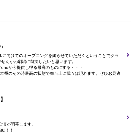
都）
ールに向けてのオープニングを飾らせていただくということでグラ
でせんがわ劇場に凱旋したいと思います。
oneが今提供し得る最高のものにする・・・
て本番のその時最高の状態で舞台上に我々は現れます。ぜひお見逃
!!】
回公演が開幕します。
集結！！