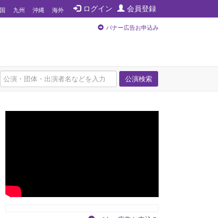
ログイン
会員登録
国
九州
沖縄
海外
バナー広告お申込み
公演検索