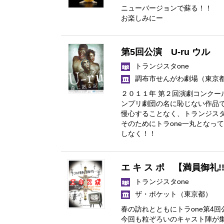
ニューバージョンで蘇る！！
お楽しみにー
第5回公演 U-ru ウル
トランジスタone
調布市せんがわ劇場
（東京
２０１１年 第２回演劇コンク
ンプリ劇団の名に恥じない作品
慢心することなく、トランジスタ
そのためにトラone一丸となっ
しなく！！
エ キ ス ポ 【満員御礼
トランジスタone
ザ・ポケット
（東京都）
春の訪れとともにトラone第4
今回も粒ぞろいのキャスト陣が