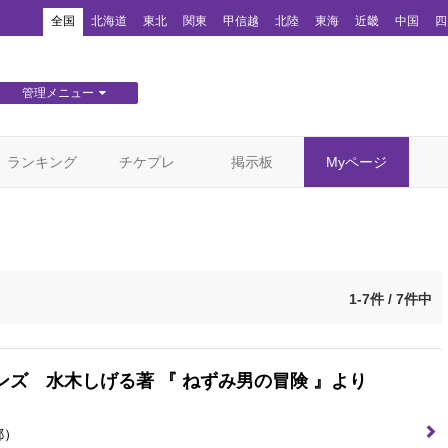
！
全国
北海道
東北
関東
甲信越
北陸
東海
近畿
中国
四
管理メニュー
団体WEBサイト管理
顧客管理
ランキング
チケプレ
掲示板
Myページ
1-7件 / 7件中
ズ 水木しげる著 『 ねずみ男の冒険 』より
都）