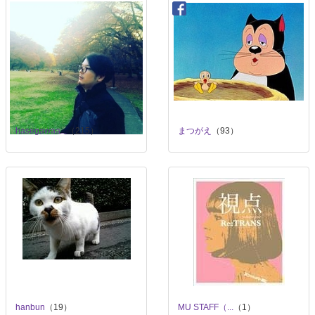
hasegawaa...
（215）
まつがえ
（93）
hanbun
（19）
MU STAFF（...
（1）