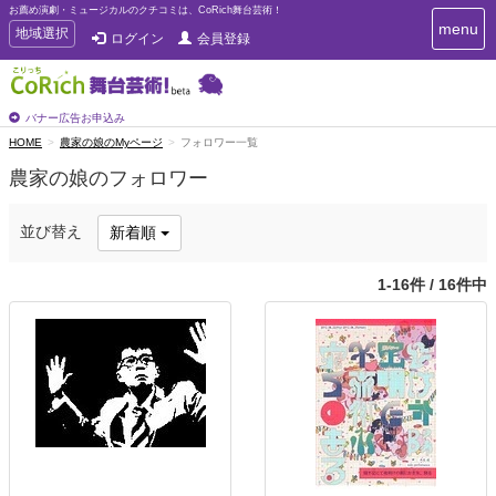
お薦め演劇・ミュージカルのクチコミは、CoRich舞台芸術！
T
menu
T
地域選択
ログイン
会員登録
o
o
g
g
g
g
l
l
バナー広告お申込み
e
e
HOME
農家の娘のMyページ
フォロワー一覧
n
n
a
農家の娘のフォロワー
a
v
i
v
g
i
並び替え
新着順
a
g
t
a
i
1-16件 / 16件中
t
o
n
i
o
n