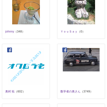
johnny
（348）
ＹｏｕＳａｙ
（0）
奥村 拓
（602）
数学者の奥さん
（3749）