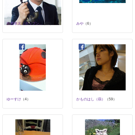
吹原幸太（ポップン...
（32）
みや
（6）
ゆーすけ
（4）
かものはし（蒻）
（59）