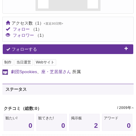
アクセス数
（1）
<直近30日間>
フォロー
（1）
フォロワー
（1）
フォローする
制作
当日運営
Webサイト
劇団Spookies
、
座・芝居屋さん
所属
ステータス
/ 2009年～
クチコミ
（総数:0）
観たい!
観てきた!
掲示板
アワード
0
0
2
0