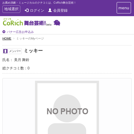
お薦め演劇・ミュージカルのクチコミは、CoRich舞台芸術！
T
menu
T
地域選択
ログイン
会員登録
o
o
g
g
g
g
l
l
バナー広告お申込み
e
e
HOME
ミッキーのMyページ
n
n
a
a
v
ミッキー
メンバー
i
v
g
氏名： 美月 舞鈴
i
a
g
総クチコミ数：0
t
a
i
t
o
n
i
o
n