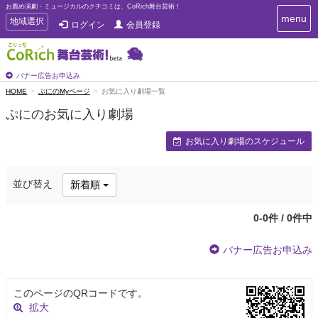
お薦め演劇・ミュージカルのクチコミは、CoRich舞台芸術！
T
menu
T
地域選択
ログイン
会員登録
o
o
g
g
g
g
l
l
バナー広告お申込み
e
e
HOME
ぷにのMyページ
お気に入り劇場一覧
n
n
a
ぷにのお気に入り劇場
a
v
i
v
お気に入り劇場のスケジュール
g
i
a
g
t
a
i
並び替え
新着順
t
o
n
i
o
0-0件 / 0件中
n
バナー広告お申込み
このページのQRコードです。
拡大