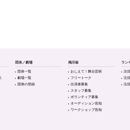
団体／劇場
掲示板
ラン
団体一覧
おしえて！舞台芸術
注
ミ
劇場一覧
フリートーク
注
団体の登録
出演者募集
注
スタッフ募集
ボランティア募集
オーディション告知
ワークショップ告知