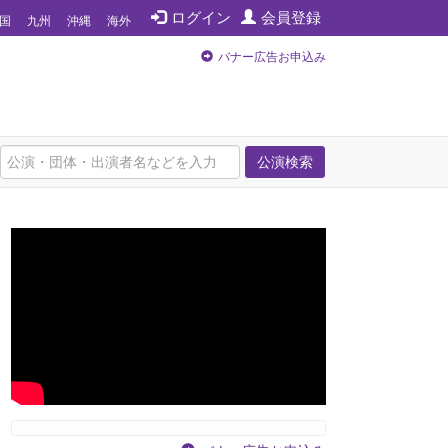
ログイン
会員登録
国
九州
沖縄
海外
バナー広告お申込み
公演検索