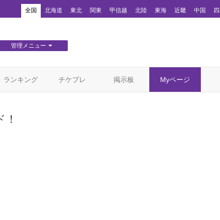
！
全国
北海道
東北
関東
甲信越
北陸
東海
近畿
中国
四
管理メニュー
団体WEBサイト管理
顧客管理
ランキング
チケプレ
掲示板
Myページ
ド！