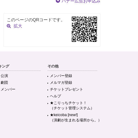
バナー広告お申込み
このページのQRコードです。
拡大
キング
その他
目公演
メンバー登録
目劇団
メルマガ登録
目メンバー
チケットプレゼント
ヘルプ
★こりっちチケット！
（チケット管理システム）
★keicoba [new!]
（演劇が生まれる場所から。）