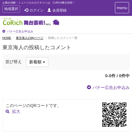
お薦め演劇・ミュージカルのクチコミは、CoRich舞台芸術！
T
menu
T
地域選択
ログイン
会員登録
o
o
g
g
g
g
l
l
バナー広告お申込み
e
e
HOME
東京海人のMyページ
投稿したコメント一覧
n
n
a
東京海人の投稿したコメント
a
v
i
v
g
i
並び替え
新着順
a
g
t
a
i
0-0件 / 0件中
t
o
n
i
バナー広告お申込み
o
n
このページのQRコードです。
拡大