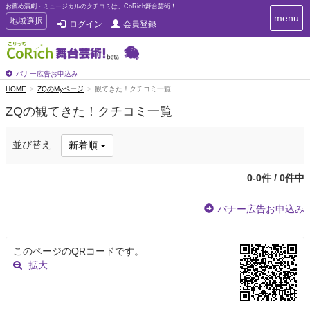
お薦め演劇・ミュージカルのクチコミは、CoRich舞台芸術！
T
menu
T
地域選択
ログイン
会員登録
o
o
g
g
g
g
l
l
バナー広告お申込み
e
e
HOME
ZQのMyページ
観てきた！クチコミ一覧
n
n
a
ZQの観てきた！クチコミ一覧
a
v
i
v
g
i
並び替え
新着順
a
g
t
a
i
0-0件 / 0件中
t
o
n
i
バナー広告お申込み
o
n
このページのQRコードです。
拡大