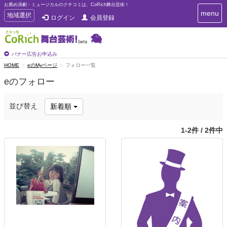
お薦め演劇・ミュージカルのクチコミは、CoRich舞台芸術！
T
menu
T
地域選択
ログイン
会員登録
o
o
g
g
g
g
l
l
バナー広告お申込み
e
e
HOME
eのMyページ
フォロー一覧
n
n
a
eのフォロー
a
v
i
v
g
i
並び替え
新着順
a
g
t
a
i
1-2件 / 2件中
t
o
n
i
o
n