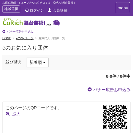
お薦め演劇・ミュージカルのクチコミは、CoRich舞台芸術！
T
menu
T
地域選択
ログイン
会員登録
o
o
g
g
g
g
l
l
バナー広告お申込み
e
e
HOME
eのMyページ
お気に入り団体一覧
n
n
a
eのお気に入り団体
a
v
i
v
g
i
並び替え
新着順
a
g
t
a
i
0-0件 / 0件中
t
o
n
i
バナー広告お申込み
o
n
このページのQRコードです。
拡大