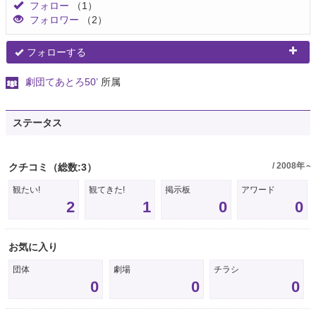
フォロー
（1）
フォロワー
（2）
フォローする
劇団てあとろ50’
所属
ステータス
/ 2008年～
クチコミ
（総数:3）
観たい!
観てきた!
掲示板
アワード
2
1
0
0
お気に入り
団体
劇場
チラシ
0
0
0