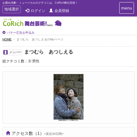
お薦め演劇・ミュージカルのクチコミは、CoRich舞台芸術！
T
menu
T
地域選択
ログイン
会員登録
o
o
g
g
g
g
l
l
バナー広告お申込み
e
e
HOME
まつむら あつしえるのMyページ
n
n
a
a
v
まつむら あつしえる
メンバー
i
v
g
総クチコミ数：3
男性
i
a
g
t
a
i
t
o
n
i
o
n
アクセス数
（1）
<直近30日間>