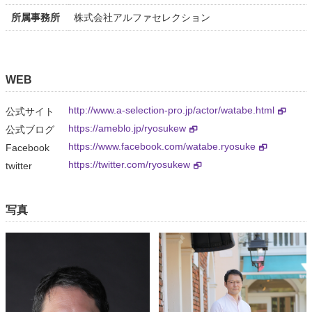
所属事務所
株式会社アルファセレクション
WEB
http://www.a-selection-pro.jp/actor/watabe.html
公式サイト
https://ameblo.jp/ryosukew
公式ブログ
https://www.facebook.com/watabe.ryosuke
Facebook
https://twitter.com/ryosukew
twitter
写真