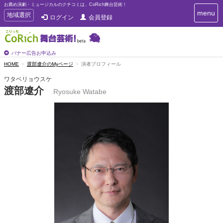
お薦め演劇・ミュージカルのクチコミは、CoRich舞台芸術！
T
menu
T
地域選択
ログイン
会員登録
o
o
g
g
g
g
l
l
バナー広告お申込み
e
e
HOME
渡部遼介のMyページ
演者プロフィール
n
n
a
ワタベリョウスケ
a
v
渡部遼介
i
Ryosuke Watabe
v
g
i
a
g
t
a
i
t
o
n
i
o
n