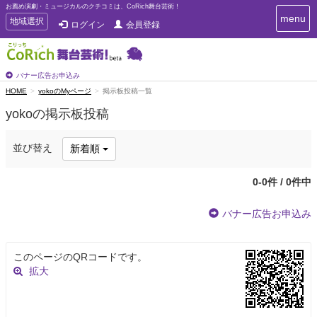
お薦め演劇・ミュージカルのクチコミは、CoRich舞台芸術！
T
menu
T
地域選択
ログイン
会員登録
o
o
g
g
g
g
l
l
バナー広告お申込み
e
e
HOME
yokoのMyページ
掲示板投稿一覧
n
n
a
yokoの掲示板投稿
a
v
i
v
g
i
並び替え
新着順
a
g
t
a
i
0-0件 / 0件中
t
o
n
i
バナー広告お申込み
o
n
このページのQRコードです。
拡大