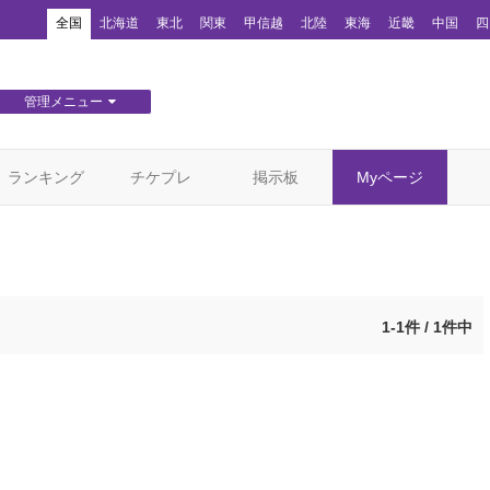
！
全国
北海道
東北
関東
甲信越
北陸
東海
近畿
中国
四
管理メニュー
団体WEBサイト管理
顧客管理
ランキング
チケプレ
掲示板
Myページ
1-1件 / 1件中