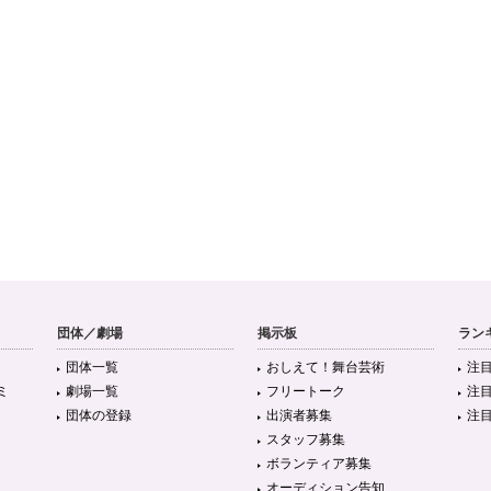
団体／劇場
掲示板
ラン
団体一覧
おしえて！舞台芸術
注
ミ
劇場一覧
フリートーク
注
団体の登録
出演者募集
注
スタッフ募集
ボランティア募集
オーディション告知