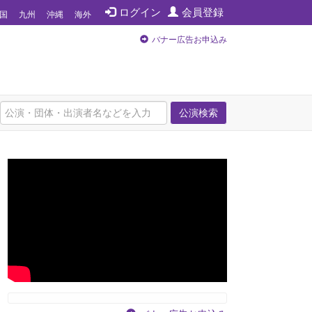
ログイン
会員登録
国
九州
沖縄
海外
バナー広告お申込み
公演検索