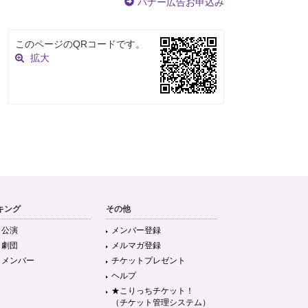
バナー広告お申込み
このページのQRコードです。
拡大
キング
その他
目公演
メンバー登録
目劇団
メルマガ登録
目メンバー
チケットプレゼント
ヘルプ
★こりっちチケット！
（チケット管理システム）