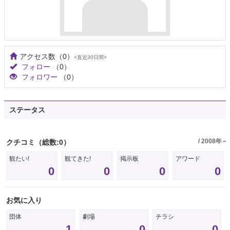
アクセス数
（0）
<直近30日間>
フォロー
（0）
フォロワー
（0）
ステータス
/ 2008年～
クチコミ
（総数:0）
観たい!
観てきた!
掲示板
アワード
0
0
0
0
お気に入り
団体
劇場
チラシ
1
0
0