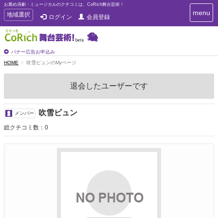
お薦め演劇・ミュージカルのクチコミは、CoRich舞台芸術！
T
menu
T
地域選択
ログイン
会員登録
o
o
g
g
g
g
l
l
バナー広告お申込み
e
e
HOME
吹雪ビュンのMyページ
n
n
a
a
v
退会したユーザーです
i
v
g
i
a
g
吹雪ビュン
t
メンバー
a
i
総クチコミ数：0
t
o
n
i
o
n