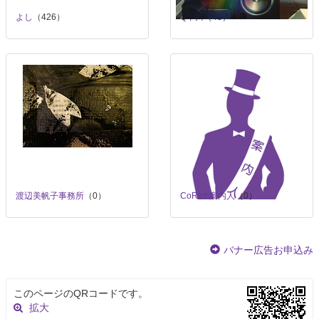
よし
（426）
Q早川
（48）
渡辺美帆子事務所
（0）
CoRich案内人
（0）
バナー広告お申込み
このページのQRコードです。
拡大