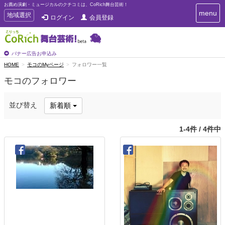
お薦め演劇・ミュージカルのクチコミは、CoRich舞台芸術！
T
menu
T
地域選択
ログイン
会員登録
o
o
g
g
g
g
l
l
バナー広告お申込み
e
e
HOME
モコのMyページ
フォロワー一覧
n
n
a
モコのフォロワー
a
v
i
v
g
i
並び替え
新着順
a
g
t
a
i
1-4件 / 4件中
t
o
n
i
o
n