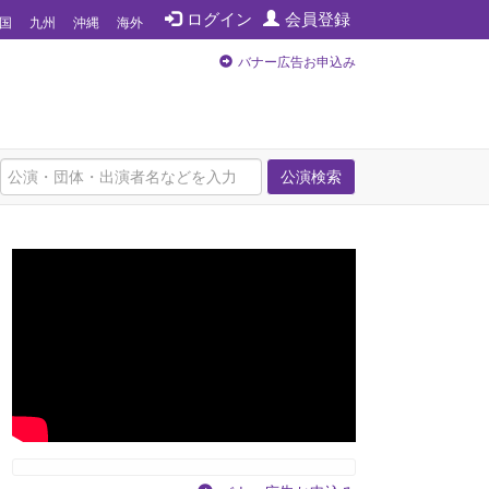
ログイン
会員登録
国
九州
沖縄
海外
バナー広告お申込み
公演検索