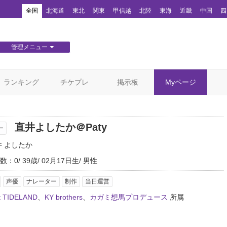
！
全国
北海道
東北
関東
甲信越
北陸
東海
近畿
中国
四
管理メニュー
団体WEBサイト管理
顧客管理
ランキング
チケプレ
掲示板
Myページ
直井よしたか＠Paty
ー
井 よしたか
数：0
39歳
02月17日生
男性
声優
ナレーター
制作
当日運営
ct TIDELAND
、
KY brothers
、
カガミ想馬プロデュース
所属