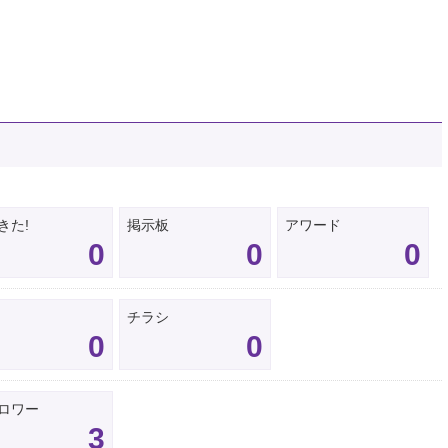
きた!
掲示板
アワード
0
0
0
チラシ
0
0
ロワー
3