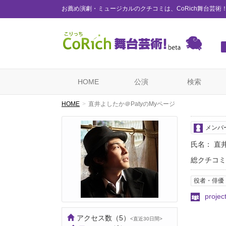
お薦め演劇・ミュージカルのクチコミは、CoRich舞台芸術
HOME
公演
検索
HOME
直井よしたか＠PatyのMyページ
メンバ
氏名： 直
総クチコミ
役者・俳優
proje
アクセス数
（5）
<直近30日間>