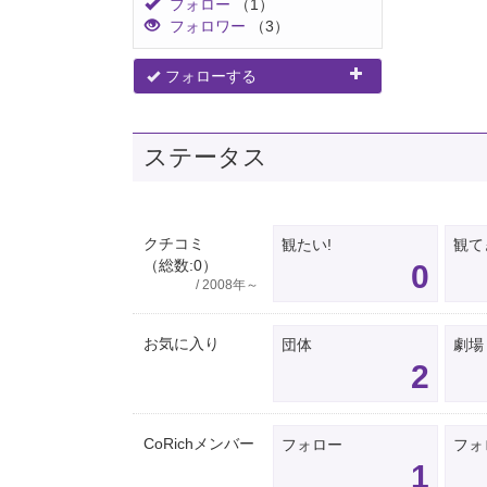
フォロー
（1）
フォロワー
（3）
フォローする
ステータス
クチコミ
観たい!
観て
（総数:0）
0
/ 2008年～
お気に入り
団体
劇場
2
CoRichメンバー
フォロー
フォ
1