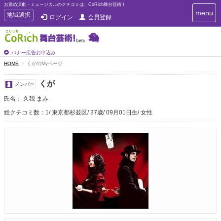
お薦め演劇・ミュージカルのクチコミは、CoRich舞台芸術！
T
menu
T
地域選択
ログイン
会員登録
o
o
g
g
g
g
l
l
バナー広告お申込み
e
e
HOME
くがのMyページ
n
n
a
a
v
くが
メンバー
i
v
g
氏名： 久我 まみ
i
a
g
総クチコミ数：1
東京都杉並区
37歳
09月01日生
女性
t
a
i
t
o
n
i
o
n