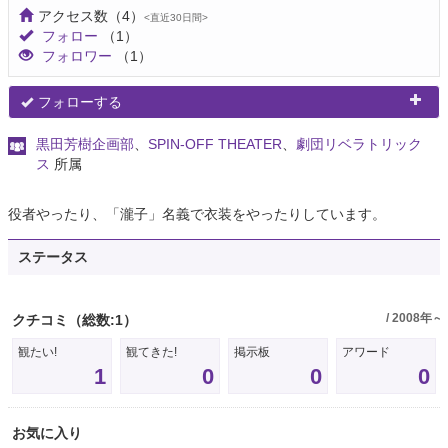
アクセス数
（4）
<直近30日間>
フォロー
（1）
フォロワー
（1）
フォローする
黒田芳樹企画部
、
SPIN-OFF THEATER
、
劇団リベラトリック
ス
所属
役者やったり、「瀧子」名義で衣装をやったりしています。
ステータス
/ 2008年～
クチコミ
（総数:1）
観たい!
観てきた!
掲示板
アワード
1
0
0
0
お気に入り