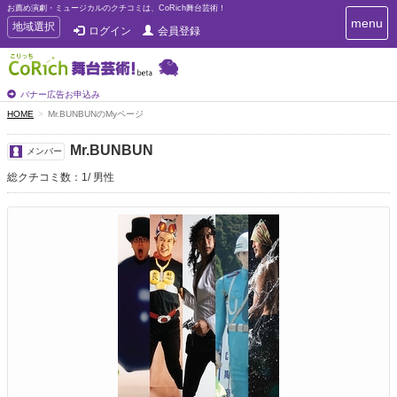
お薦め演劇・ミュージカルのクチコミは、CoRich舞台芸術！
T
menu
T
地域選択
ログイン
会員登録
o
o
g
g
g
g
l
l
バナー広告お申込み
e
e
HOME
Mr.BUNBUNのMyページ
n
n
a
a
v
Mr.BUNBUN
メンバー
i
v
g
総クチコミ数：1
男性
i
a
g
t
a
i
t
o
n
i
o
n