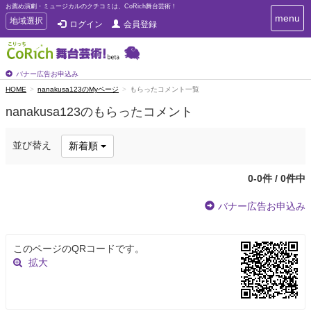
お薦め演劇・ミュージカルのクチコミは、CoRich舞台芸術！
T
menu
T
地域選択
ログイン
会員登録
o
o
g
g
g
g
l
l
バナー広告お申込み
e
e
HOME
nanakusa123のMyページ
もらったコメント一覧
n
n
a
nanakusa123のもらったコメント
a
v
i
v
g
i
並び替え
新着順
a
g
t
a
i
0-0件 / 0件中
t
o
n
i
バナー広告お申込み
o
n
このページのQRコードです。
拡大