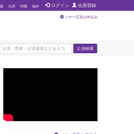
ログイン
会員登録
国
九州
沖縄
海外
バナー広告お申込み
公演検索