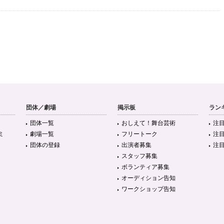
団体／劇場
掲示板
ラン
団体一覧
おしえて！舞台芸術
注
ミ
劇場一覧
フリートーク
注
団体の登録
出演者募集
注
スタッフ募集
ボランティア募集
オーディション告知
ワークショップ告知