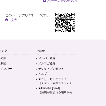
バナー広告お申込み
このページのQRコードです。
拡大
キング
その他
目公演
メンバー登録
目劇団
メルマガ登録
目メンバー
チケットプレゼント
ヘルプ
★こりっちチケット！
（チケット管理システム）
★keicoba [new!]
（演劇が生まれる場所から。）