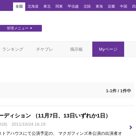
！
全国
北海道
東北
関東
甲信越
北陸
東海
近畿
中国
四
管理メニュー
団体WEBサイト管理
顧客管理
ランキング
チケプレ
掲示板
Myページ
1-1件 / 1件中
者オーディション （11月7日、13日いずれか1日）
18)
2011/10/24 16:19
上野ストアハウスにて公演予定の、 マクガフィンズ本公演の出演者オ