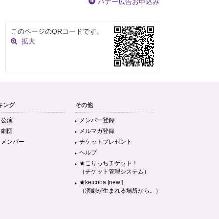
バナー広告お申込み
このページのQRコードです。
拡大
キング
その他
目公演
メンバー登録
目劇団
メルマガ登録
目メンバー
チケットプレゼント
ヘルプ
★こりっちチケット！
（チケット管理システム）
★keicoba [new!]
（演劇が生まれる場所から。）