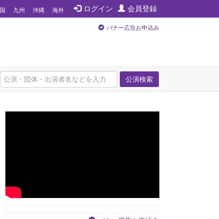
ログイン
会員登録
国
九州
沖縄
海外
バナー広告お申込み
公演検索