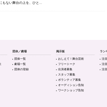
もない舞台の上を、ひと...
団体／劇場
掲示板
ラン
団体一覧
おしえて！舞台芸術
注
ミ
劇場一覧
フリートーク
注
団体の登録
出演者募集
注
スタッフ募集
ボランティア募集
オーディション告知
ワークショップ告知