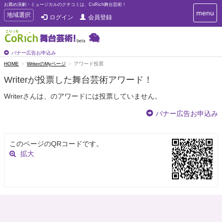
お薦め演劇・ミュージカルのクチコミは、CoRich舞台芸術！
T
menu
T
地域選択
ログイン
会員登録
o
o
g
g
g
g
l
l
バナー広告お申込み
e
e
HOME
WriterのMyページ
アワード投票
n
n
a
Writerが投票した舞台芸術アワード！
a
v
i
v
Writerさんは、のアワードには投票していません。
g
i
a
g
バナー広告お申込み
t
a
i
t
o
n
i
このページのQRコードです。
o
拡大
n