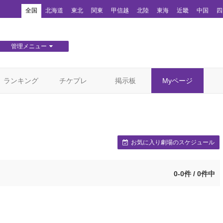
！
全国
北海道
東北
関東
甲信越
北陸
東海
近畿
中国
四
管理メニュー
団体WEBサイト管理
顧客管理
ランキング
チケプレ
掲示板
Myページ
お気に入り劇場のスケジュール
0-0件 / 0件中