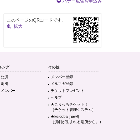
バナー広告お申込み
このページのQRコードです。
拡大
キング
その他
目公演
メンバー登録
目劇団
メルマガ登録
目メンバー
チケットプレゼント
ヘルプ
★こりっちチケット！
（チケット管理システム）
★keicoba [new!]
（演劇が生まれる場所から。）