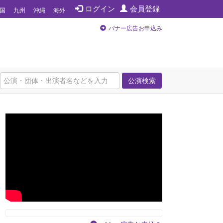
ログイン
会員登録
国
九州
沖縄
海外
バナー広告お申込み
公演検索