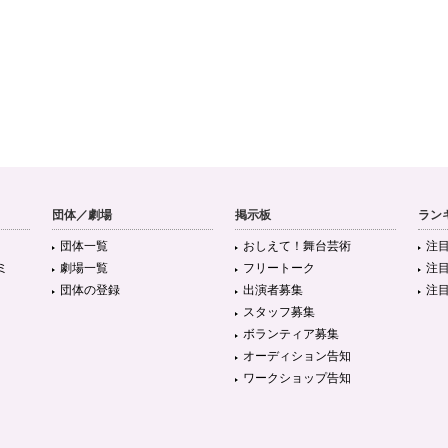
団体／劇場
掲示板
ラン
団体一覧
おしえて！舞台芸術
注
ミ
劇場一覧
フリートーク
注
団体の登録
出演者募集
注
スタッフ募集
ボランティア募集
オーディション告知
ワークショップ告知