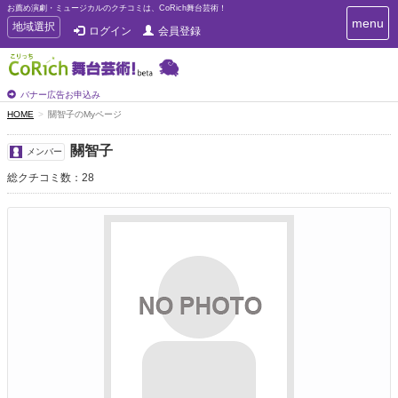
お薦め演劇・ミュージカルのクチコミは、CoRich舞台芸術！
T
menu
T
地域選択
ログイン
会員登録
o
o
g
g
g
g
l
l
バナー広告お申込み
e
e
HOME
關智子のMyページ
n
n
a
a
v
關智子
メンバー
i
v
g
総クチコミ数：28
i
a
g
t
a
i
t
o
n
i
o
n