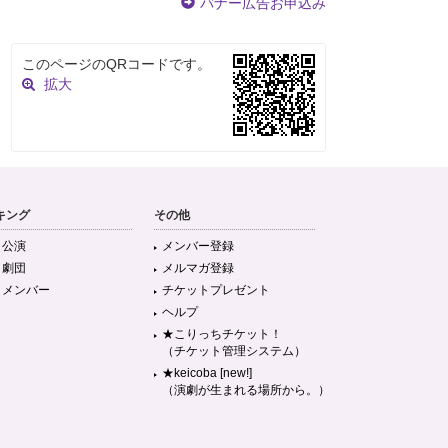
バナー広告お申込み
このページのQRコードです。
拡大
キング
その他
目公演
メンバー登録
目劇団
メルマガ登録
目メンバー
チケットプレゼント
ヘルプ
★こりっちチケット！
（チケット管理システム）
★keicoba [new!]
（演劇が生まれる場所から。）