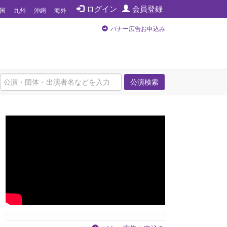
ログイン
会員登録
国
九州
沖縄
海外
バナー広告お申込み
公演検索