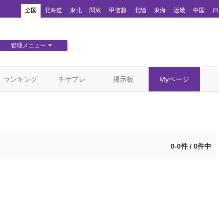
！
全国
北海道
東北
関東
甲信越
北陸
東海
近畿
中国
四
管理メニュー
団体WEBサイト管理
顧客管理
ランキング
チケプレ
掲示板
Myページ
0-0件 / 0件中