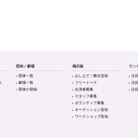
団体／劇場
掲示板
ラン
団体一覧
おしえて！舞台芸術
注
ミ
劇場一覧
フリートーク
注
団体の登録
出演者募集
注
スタッフ募集
ボランティア募集
オーディション告知
ワークショップ告知