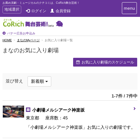
お薦め演劇・ミュージカルのクチコミは、CoRich舞台芸術！
T
menu
T
地域選択
ログイン
会員登録
o
o
g
g
g
g
l
l
バナー広告お申込み
e
e
HOME
まなのMyページ
お気に入り劇場一覧
n
n
a
まなのお気に入り劇場
a
v
i
v
お気に入り劇場のスケジュール
g
i
a
g
t
a
i
並び替え
新着順
t
o
n
i
o
1-7件 / 7件中
n
小劇場メルシアーク神楽坂
東京都
座席数：45
「小劇場メルシアーク神楽坂」お気に入りの劇場です。