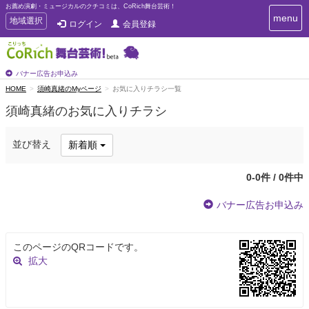
お薦め演劇・ミュージカルのクチコミは、CoRich舞台芸術！
T
menu
T
地域選択
ログイン
会員登録
o
o
g
g
g
g
l
l
バナー広告お申込み
e
e
HOME
須崎真緒のMyページ
お気に入りチラシ一覧
n
n
a
須崎真緒のお気に入りチラシ
a
v
i
v
g
i
並び替え
新着順
a
g
t
a
i
0-0件 / 0件中
t
o
n
i
バナー広告お申込み
o
n
このページのQRコードです。
拡大