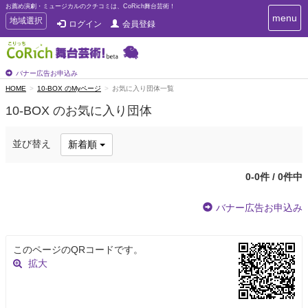
お薦め演劇・ミュージカルのクチコミは、CoRich舞台芸術！
T
menu
T
地域選択
ログイン
会員登録
o
o
g
g
g
g
l
l
バナー広告お申込み
e
e
HOME
10-BOX のMyページ
お気に入り団体一覧
n
n
a
10-BOX のお気に入り団体
a
v
i
v
g
i
並び替え
新着順
a
g
t
a
i
0-0件 / 0件中
t
o
n
i
バナー広告お申込み
o
n
このページのQRコードです。
拡大