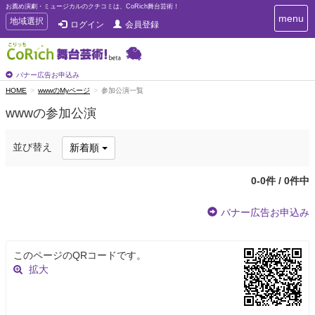
お薦め演劇・ミュージカルのクチコミは、CoRich舞台芸術！
T
menu
T
地域選択
ログイン
会員登録
o
o
g
g
g
g
l
l
バナー広告お申込み
e
e
HOME
wwwのMyページ
参加公演一覧
n
n
a
wwwの参加公演
a
v
i
v
g
i
並び替え
新着順
a
g
t
a
i
0-0件 / 0件中
t
o
n
i
バナー広告お申込み
o
n
このページのQRコードです。
拡大