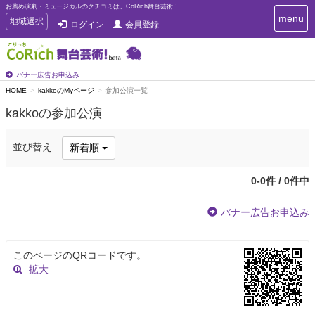
お薦め演劇・ミュージカルのクチコミは、CoRich舞台芸術！
T
menu
T
地域選択
ログイン
会員登録
o
o
g
g
g
g
l
l
バナー広告お申込み
e
e
HOME
kakkoのMyページ
参加公演一覧
n
n
a
kakkoの参加公演
a
v
i
v
g
i
並び替え
新着順
a
g
t
a
i
0-0件 / 0件中
t
o
n
i
バナー広告お申込み
o
n
このページのQRコードです。
拡大