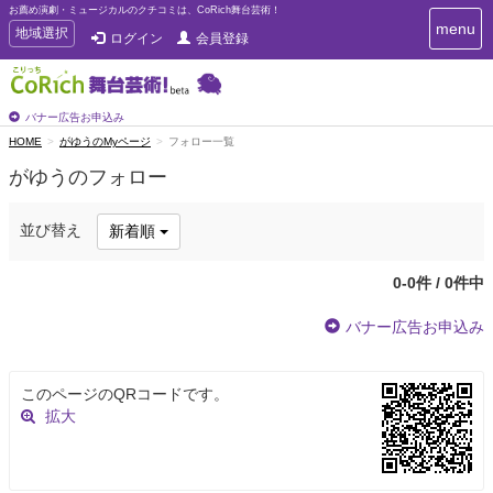
お薦め演劇・ミュージカルのクチコミは、CoRich舞台芸術！
T
menu
T
地域選択
ログイン
会員登録
o
o
g
g
g
g
l
l
バナー広告お申込み
e
e
HOME
がゆうのMyページ
フォロー一覧
n
n
a
がゆうのフォロー
a
v
i
v
g
i
並び替え
新着順
a
g
t
a
i
0-0件 / 0件中
t
o
n
i
バナー広告お申込み
o
n
このページのQRコードです。
拡大