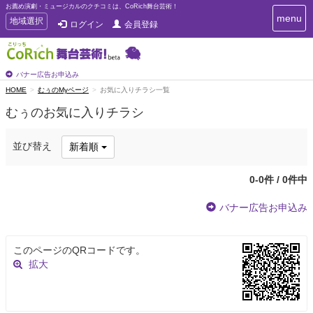
お薦め演劇・ミュージカルのクチコミは、CoRich舞台芸術！
T
menu
T
地域選択
ログイン
会員登録
o
o
g
g
g
g
l
l
バナー広告お申込み
e
e
HOME
むぅのMyページ
お気に入りチラシ一覧
n
n
a
むぅのお気に入りチラシ
a
v
i
v
g
i
並び替え
新着順
a
g
t
a
i
0-0件 / 0件中
t
o
n
i
バナー広告お申込み
o
n
このページのQRコードです。
拡大