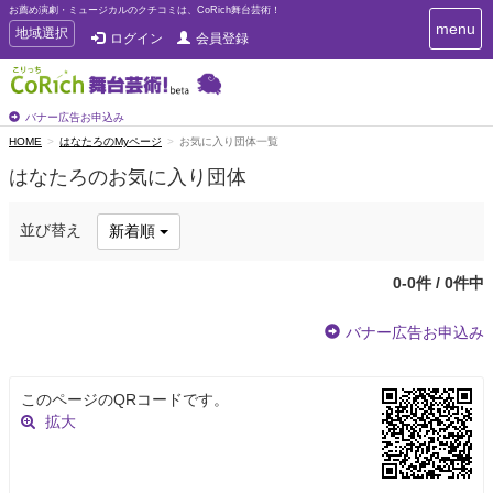
お薦め演劇・ミュージカルのクチコミは、CoRich舞台芸術！
T
menu
T
地域選択
ログイン
会員登録
o
o
g
g
g
g
l
l
バナー広告お申込み
e
e
HOME
はなたろのMyページ
お気に入り団体一覧
n
n
a
はなたろのお気に入り団体
a
v
i
v
g
i
並び替え
新着順
a
g
t
a
i
0-0件 / 0件中
t
o
n
i
バナー広告お申込み
o
n
このページのQRコードです。
拡大