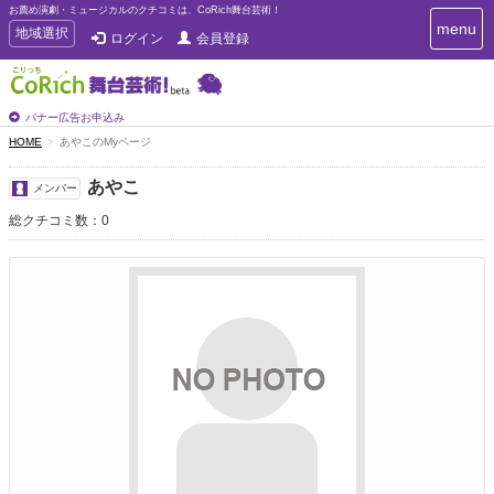
お薦め演劇・ミュージカルのクチコミは、CoRich舞台芸術！
T
menu
T
地域選択
ログイン
会員登録
o
o
g
g
g
g
l
l
バナー広告お申込み
e
e
HOME
あやこのMyページ
n
n
a
a
v
あやこ
メンバー
i
v
g
総クチコミ数：0
i
a
g
t
a
i
t
o
n
i
o
n