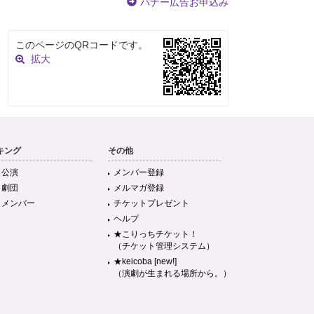
バナー広告お申込み
このページのQRコードです。
拡大
キング
その他
目公演
メンバー登録
目劇団
メルマガ登録
目メンバー
チケットプレゼント
ヘルプ
★こりっちチケット！
（チケット管理システム）
★keicoba [new!]
（演劇が生まれる場所から。）