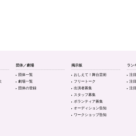
団体／劇場
掲示板
ラン
団体一覧
おしえて！舞台芸術
注
ミ
劇場一覧
フリートーク
注
団体の登録
出演者募集
注
スタッフ募集
ボランティア募集
オーディション告知
ワークショップ告知