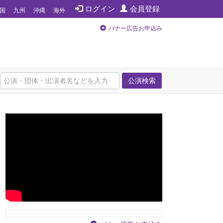
ログイン
会員登録
国
九州
沖縄
海外
バナー広告お申込み
公演検索