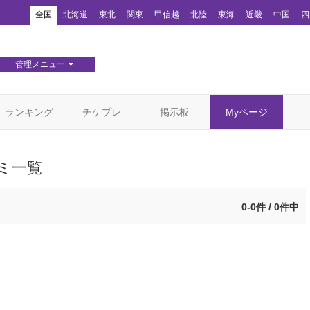
！
全国
北海道
東北
関東
甲信越
北陸
東海
近畿
中国
四
管理メニュー
団体WEBサイト管理
顧客管理
ランキング
チケプレ
掲示板
Myページ
ミ一覧
0-0件 / 0件中