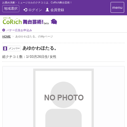
お薦め演劇・ミュージカルのクチコミは、CoRich舞台芸術！
T
menu
T
地域選択
ログイン
会員登録
o
o
g
g
g
g
l
l
バナー広告お申込み
e
e
HOME
あゆかわほたる。のMyページ
n
n
a
a
v
あゆかわほたる。
メンバー
i
v
g
総クチコミ数：1
03月26日生
女性
i
a
g
t
a
i
t
o
n
i
o
n