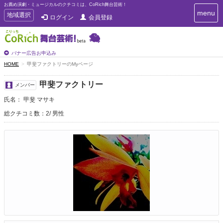
お薦め演劇・ミュージカルのクチコミは、CoRich舞台芸術！
T
menu
T
地域選択
ログイン
会員登録
o
o
g
g
g
g
l
l
バナー広告お申込み
e
e
HOME
甲斐ファクトリーのMyページ
n
n
a
a
v
甲斐ファクトリー
メンバー
i
v
g
氏名： 甲斐 マサキ
i
a
g
総クチコミ数：2
男性
t
a
i
t
o
n
i
o
n