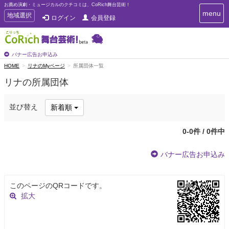
お薦め演劇・ミュージカルのクチコミは、CoRich舞台芸術！
T
menu
T
地域選択
ログイン
会員登録
o
o
g
g
g
g
l
l
バナー広告お申込み
e
e
HOME
リナのMyページ
所属団体一覧
n
n
a
リナの所属団体
a
v
i
v
g
i
並び替え
新着順
a
g
t
a
i
0-0件 / 0件中
t
o
n
i
バナー広告お申込み
o
n
このページのQRコードです。
拡大