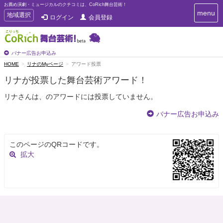
お薦め演劇・ミュージカルのクチコミは、CoRich舞台芸術！
T
menu
T
地域選択
ログイン
会員登録
o
o
g
g
g
g
l
l
バナー広告お申込み
e
e
HOME
リナのMyページ
アワード投票
n
n
a
リナが投票した舞台芸術アワード！
a
v
i
v
リナさんは、のアワードには投票していません。
g
i
a
g
バナー広告お申込み
t
a
i
t
o
n
i
このページのQRコードです。
o
拡大
n