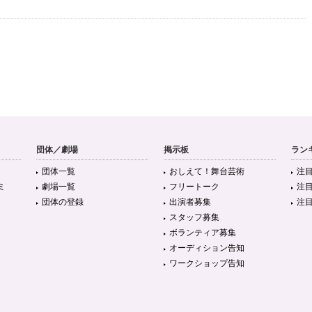
団体／劇場
掲示板
ラン
団体一覧
おしえて！舞台芸術
注
ミ
劇場一覧
フリートーク
注
団体の登録
出演者募集
注
スタッフ募集
ボランティア募集
オーディション告知
ワークショップ告知