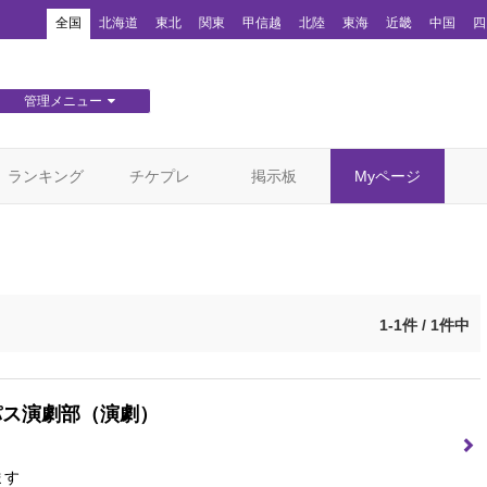
！
全国
北海道
東北
関東
甲信越
北陸
東海
近畿
中国
四
管理メニュー
団体WEBサイト管理
顧客管理
ランキング
チケプレ
掲示板
Myページ
1-1件 / 1件中
パス演劇部
（演劇）
ます