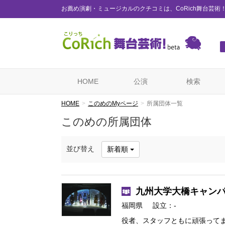
お薦め演劇・ミュージカルのクチコミは、CoRich舞台芸術
HOME
公演
検索
HOME
このめのMyページ
所属団体一覧
このめの所属団体
並び替え
新着順
九州大学大橋キャン
福岡県
設立：-
役者、スタッフともに頑張って