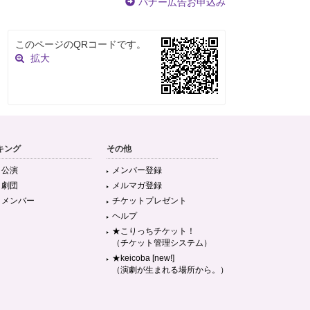
バナー広告お申込み
このページのQRコードです。
拡大
キング
その他
目公演
メンバー登録
目劇団
メルマガ登録
目メンバー
チケットプレゼント
ヘルプ
★こりっちチケット！
（チケット管理システム）
★keicoba [new!]
（演劇が生まれる場所から。）