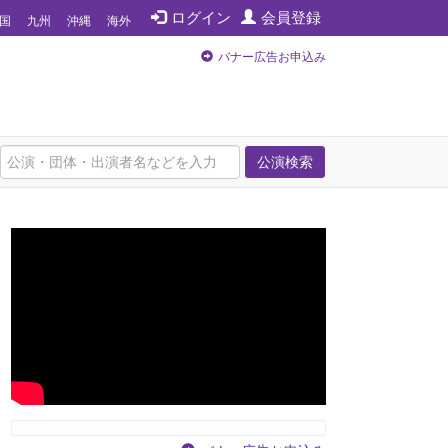
ログイン
会員登録
国
九州
沖縄
海外
バナー広告お申込み
公演検索