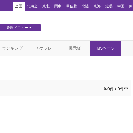
！
全国
北海道
東北
関東
甲信越
北陸
東海
近畿
中国
四
管理メニュー
団体WEBサイト管理
顧客管理
ランキング
チケプレ
掲示板
Myページ
0-0件 / 0件中