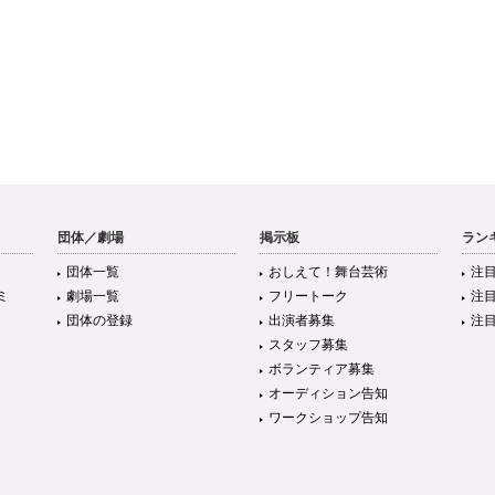
団体／劇場
掲示板
ラン
団体一覧
おしえて！舞台芸術
注
ミ
劇場一覧
フリートーク
注
団体の登録
出演者募集
注
スタッフ募集
ボランティア募集
オーディション告知
ワークショップ告知