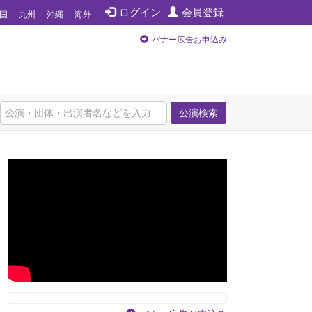
ログイン
会員登録
国
九州
沖縄
海外
バナー広告お申込み
公演検索