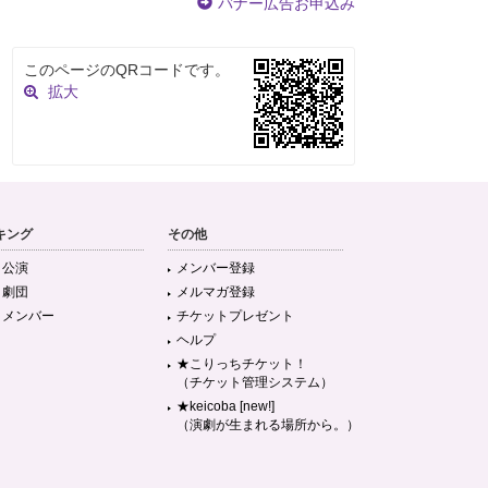
バナー広告お申込み
このページのQRコードです。
拡大
キング
その他
目公演
メンバー登録
目劇団
メルマガ登録
目メンバー
チケットプレゼント
ヘルプ
★こりっちチケット！
（チケット管理システム）
★keicoba [new!]
（演劇が生まれる場所から。）